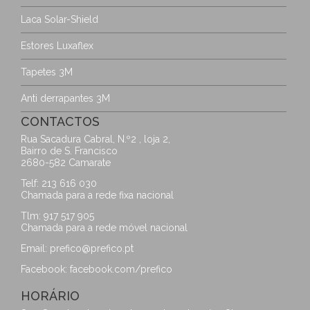
Laca Solar-Shield
Estores Luxaflex
Tapetes 3M
Anti derrapantes 3M
CONTACTOS
Rua Sacadura Cabral, N.º2 , loja 2,
Bairro de S. Francisco
2680-582 Camarate
Telf: 213 616 030
Chamada para a rede fixa nacional
Tlm: 917 517 905
Chamada para a rede móvel nacional
Email:
prefico@prefico.pt
Facebook:
facebook.com/prefico
HORÁRIO