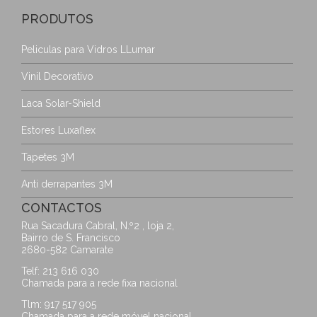
PRODUTOS
Peliculas para Vidros LLumar
Vinil Decorativo
Laca Solar-Shield
Estores Luxaflex
Tapetes 3M
Anti derrapantes 3M
CONTACTOS
Rua Sacadura Cabral, N.º2 , loja 2,
Bairro de S. Francisco
2680-582 Camarate
Telf: 213 616 030
Chamada para a rede fixa nacional
Tlm: 917 517 905
Chamada para a rede móvel nacional