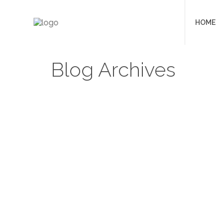
HOME
Blog Archives
Jellycode_Adm_Pref
0