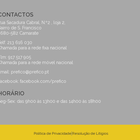
CONTACTOS
ua Sacadura Cabral, N.º2 , loja 2,
airro de S. Francisco
2680-582 Camarate
elf: 213 616 030
hamada para a rede fixa nacional
lm: 917 517 905
hamada para a rede móvel nacional
mail:
prefico@prefico.pt
Facebook:
facebook.com/prefico
HORÁRIO
eg-Sex: das 9h00 às 13h00 e das 14h00 às 18h00
|
Política de Privacidade
Resolução de Litígios