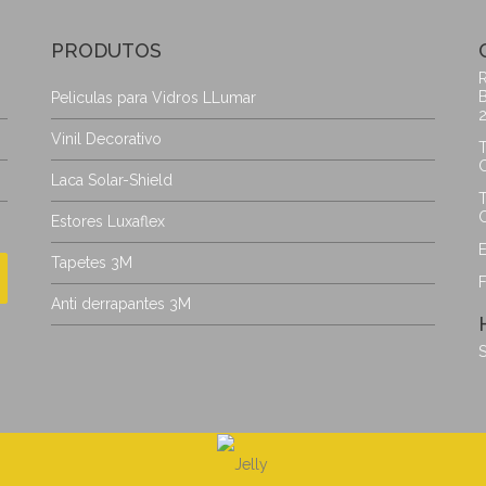
PRODUTOS
R
B
Peliculas para Vidros LLumar
Vinil Decorativo
T
C
Laca Solar-Shield
T
C
Estores Luxaflex
E
Tapetes 3M
Anti derrapantes 3M
S