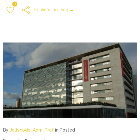
0
Continue Reading →
By
Jellycode_Adm_Pref
in
Posted